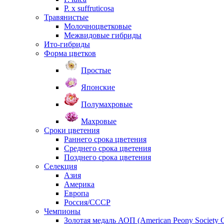
P. х suffruticosa
Травянистые
Молочноцветковые
Межвидовые гибриды
Ито-гибриды
Форма цветков
Простые
Японские
Полумахровые
Махровые
Сроки цветения
Раннего срока цветения
Среднего срока цветения
Позднего срока цветения
Селекция
Азия
Америка
Европа
Россия/СССР
Чемпионы
Золотая медаль АОП (American Peony Society 