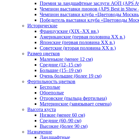
Премия за ландшафтные заслуги АОП (APS Awa
Чемпион выставки пионов (APS Best in Show 
Чемпион выставки клуба «Цветоводы Москв
Победитель выставки клуба «Цветоводы Мос
Исторические
Французские (XIX–XX вв.)
Американские (первая половина XX в.)
Японские (первая половина XX в.)
Советские (вторая половина XX в.)
Размер цветков
Маленькие (менее 12 см)
Средние (12–15 см)
Большие (15–19 см)
Очень большие (более 19 см)
Фертильность цветков
Бесполые
Обоеполые
Отцовские (пыльца фертильна)
Материнские (завязывает семена)
Высота куста
Низкие (менее 60 см)
Средние (60–90 см)
Высокие (более 90 см)
Назначение
Ландшафтные