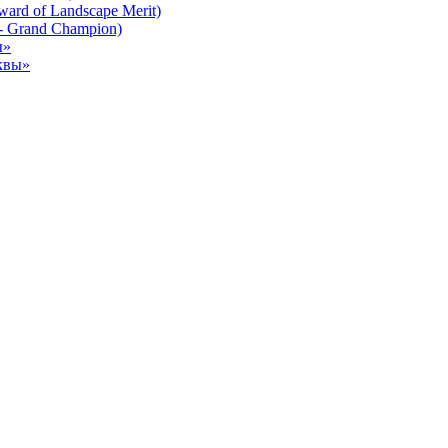
rd of Landscape Merit)
- Grand Champion)
ы»
квы»