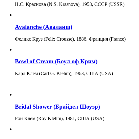
Н.С. Краснова (N.S. Krasnova), 1958, СССР (USSR)
Avalanche (Аваланш)
Феликс Круз (Felix Crousse), 1886, Франция (France)
Bowl of Cream (Боул оф Крим)
Карл Клем (Carl G. Klehm), 1963, США (USA)
Bridal Shower (Брайдел Шоуэр)
Рой Клем (Roy Klehm), 1981, США (USA)