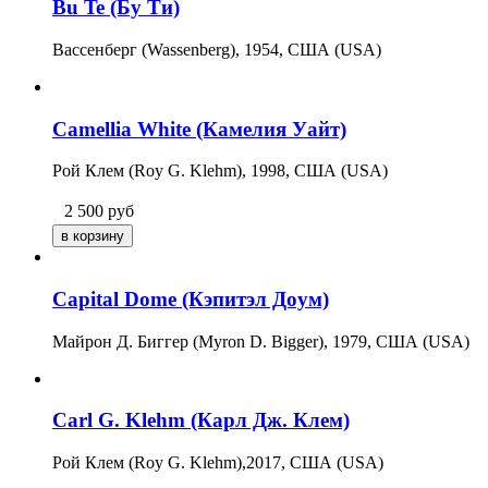
Bu Te (Бу Ти)
Вассенберг (Wassenberg), 1954, США (USA)
Camellia White (Камелия Уайт)
Рой Клем (Roy G. Klehm), 1998, США (USA)
2 500
руб
Capital Dome (Кэпитэл Дoум)
Майрон Д. Биггер (Myron D. Bigger), 1979, США (USA)
Carl G. Klehm (Карл Дж. Клем)
Рой Клем (Roy G. Klehm),2017, США (USA)