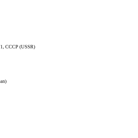
971, СССР (USSR)
an)