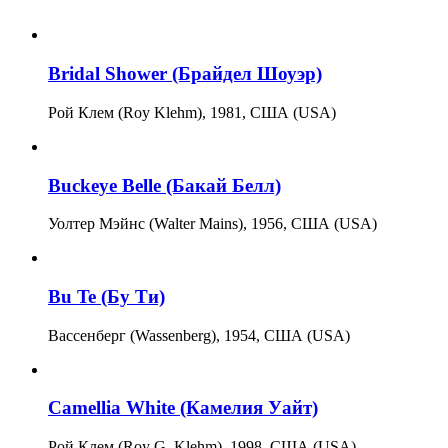
Bridal Shower (Брайдел Шоуэр)
Рой Клем (Roy Klehm), 1981, США (USA)
Buckeye Belle (Бакай Белл)
Уолтер Мэйнс (Walter Mains), 1956, США (USA)
Bu Te (Бу Ти)
Вассенберг (Wassenberg), 1954, США (USA)
Camellia White (Камелия Уайт)
Рой Клем (Roy G. Klehm), 1998, США (USA)