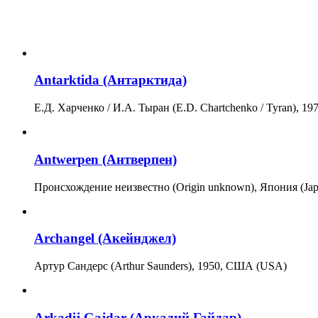
Antarktida (Антарктида)
Е.Д. Харченко / И.А. Тыран (E.D. Chartchenko / Tyran), 1
Antwerpen (Антверпен)
Происхождение неизвестно (Origin unknown), Япония (Jap
Archangel (Акейнджел)
Артур Сандерс (Arthur Saunders), 1950, США (USA)
Arkadij Gajdar (Аркадий Гайдар)