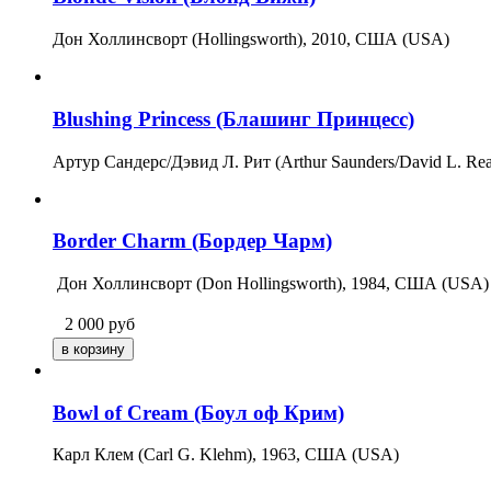
Дон Холлинсворт (Hollingsworth), 2010, США (USA)
Blushing Princess (Блашинг Принцесс)
Артур Сандерс/Дэвид Л. Рит (Arthur Saunders/David L. R
Border Charm (Бордер Чарм)
Дон Холлинсворт (Don Hollingsworth), 1984, США (USA)
2 000
руб
Bowl of Cream (Боул оф Крим)
Карл Клем (Carl G. Klehm), 1963, США (USA)