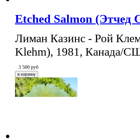
Etched Salmon (Этчед 
Лиман Казинс - Рой Кле
Klehm), 1981, Канада/С
3 500
руб