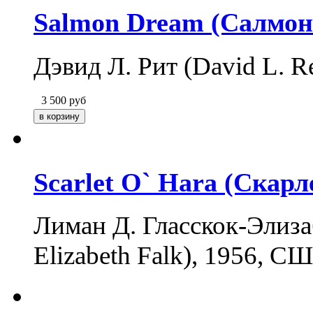
Salmon Dream (Салмон
Дэвид Л. Рит (David L. 
3 500
руб
Scarlet O` Hara (Скарл
Лиман Д. Гласскок-Элиза
Elizabeth Falk), 1956, 