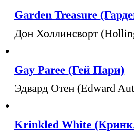
Garden Treasure (Гард
Дон Холлинсворт (Holli
Gay Paree (Гей Пари)
Эдвард Отен (Edward Au
Krinkled White (Кринк