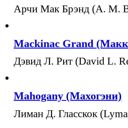
Арчи Мак Брэнд (A. M. 
Mackinac Grand (Макк
Дэвид Л. Рит (David L. 
Mahogany (Махогэни)
Лиман Д. Гласскок (Lyma