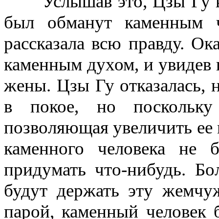
Услышав это,
Цзы Гу
в
был обманут каменным ч
рассказала всю правду. Ок
каменным духом, и увидев к
жены.
Цзы Гу
отказалась, 
в покое, но посколь
позволяющая увеличить ее 
каменного человека не 
придумать что-нибудь. Бо
будут держать эту жемчуж
парой, каменный человек 