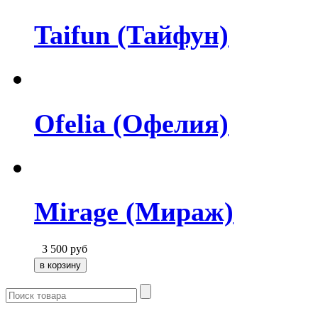
Taifun (Тайфун)
Ofelia (Офелия)
Mirage (Мираж)
3 500
руб