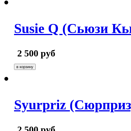
Susie Q (Сьюзи Кь
2 500
руб
Syurpriz (Сюрприз
2 500
руб