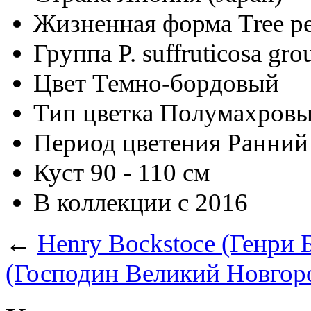
Жизненная форма
Tree p
Группа
P. suffruticosa gro
Цвет
Темно-бордовый
Тип цветка
Полумахровый
Период цветения
Ранний 
Куст
90 - 110 см
В коллекции с
2016
←
Henry Bockstoce (Генри 
(Господин Великий Новгор