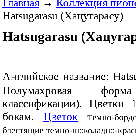
Главная
→
Коллекция пион
Hatsugarasu (Хацугарасу)
Hatsugarasu (Хацугар
Английское название: Hat
Полумахровая фор
классификации).
Цветки 
бокам.
Цветок
т
емно-бор
блестящие
темно-шоколадно-кра