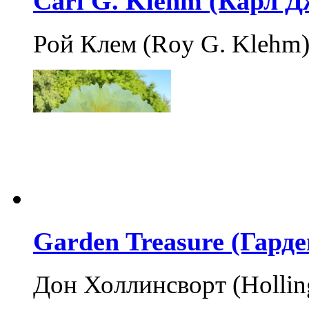
Carl G. Klehm (Карл Д
Рой Клем (Roy G. Klehm
Garden Treasure (Гард
Дон Холлинсворт (Holli