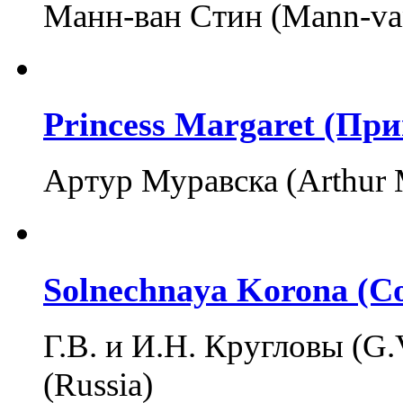
Манн-ван Стин (Mann-va
Princess Margaret (Пр
Артур Муравска (Arthur
Solnechnaya Korona (С
Г.В. и И.Н. Кругловы (G.V
(Russia)