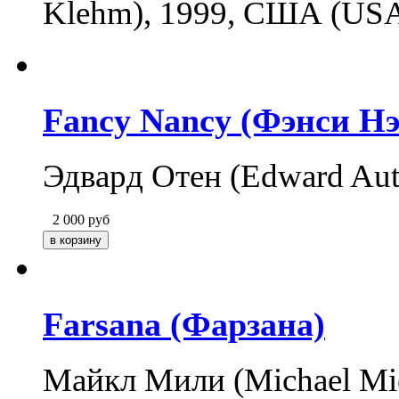
Klehm), 1999, США (US
Fancy Nancy (Фэнси Нэ
Эдвард Отен (Edward Au
2 000
руб
Farsana (Фарзана)
Майкл Мили (Michael Miel