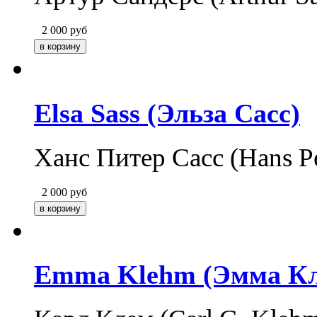
2 000
руб
Elsa Sass (Эльза Сасс)
Ханс Питер Сасс (Hans P
2 000
руб
Emma Klehm (Эмма К