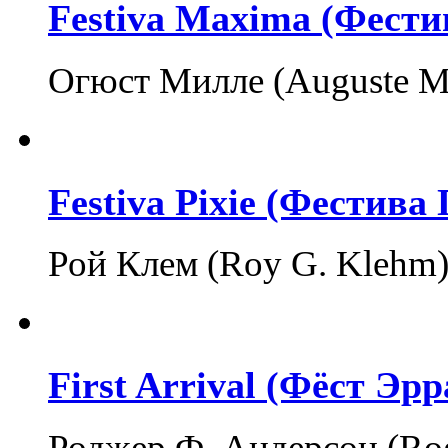
Festiva Maxima (Фест
Огюст Милле (Auguste Mie
Festiva Pixie (Фестива
Рой Клем (Roy G. Klehm
First Arrival (Фёст Эр
Роджер Ф. Андерсон (Rog