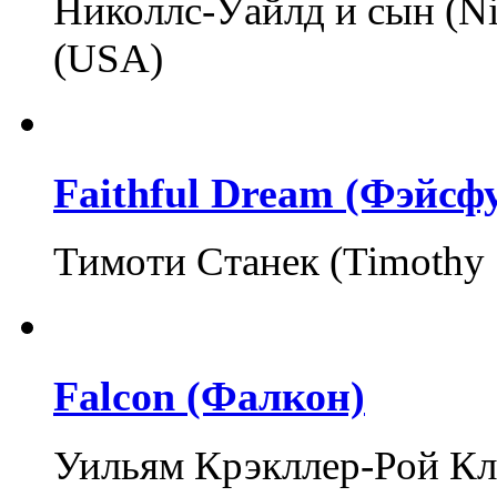
Николлс-Уайлд и сын (Ni
(USA)
Faithful Dream (Фэйсф
Тимоти Станек (Timothy
Falcon (Фалкон)
Уильям Крэкллер-Рой Кле