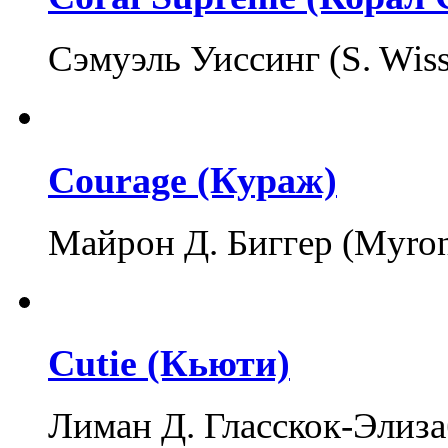
Сэмуэль Уиссинг (S. Wis
Courage (Кураж)
Майрон Д. Биггер (Myron
Cutie (Кьюти)
Лиман Д. Гласскок-Элиза