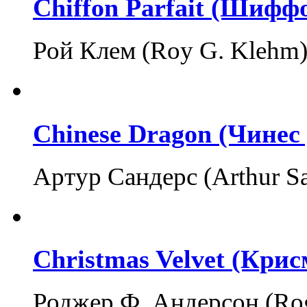
Chiffon Parfait (Шифф
Рой Клем (Roy G. Klehm
Chinese Dragon (Чинес
Артур Сандерс (Arthur S
Christmas Velvet (Крис
Роджер Ф. Андерсон (Rog