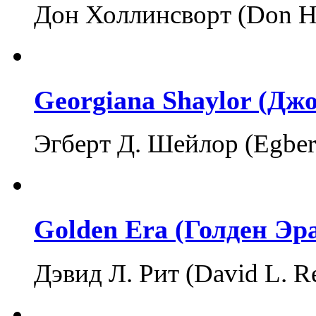
Дон Холлинсворт (Don H
Georgiana Shaylor (Д
Эгберт Д. Шейлор (Egber
Golden Era (Голден Эр
Дэвид Л. Рит (David L. 