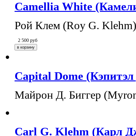
Camellia White (Камел
Рой Клем (Roy G. Klehm
2 500
руб
Capital Dome (Кэпитэл
Майрон Д. Биггер (Myron
Carl G. Klehm (Карл Д