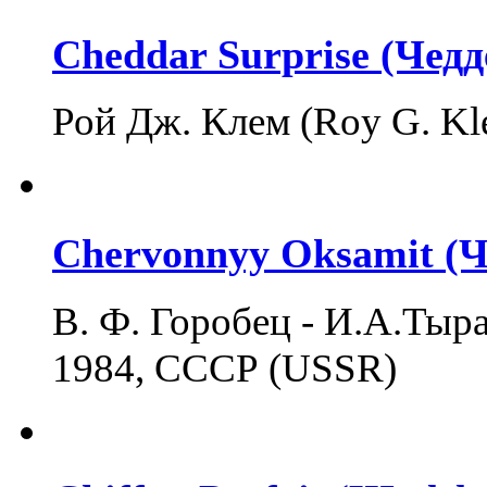
Cheddar Surprise (Чед
Рой Дж. Клем (Roy G. K
Chervonnyy Oksamit (
В. Ф. Горобец - И.А.Тыран 
1984, СССР (USSR)