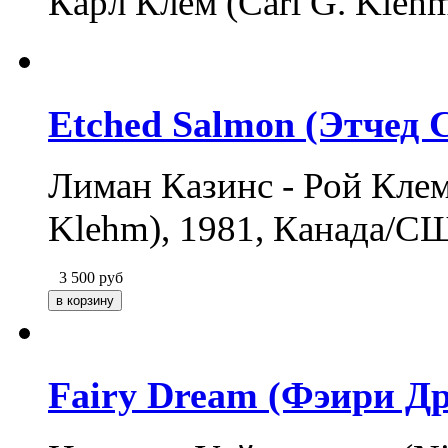
Карл Клем (Carl G. Kleh
Etched Salmon (Этчед 
Лиман Казинс - Рой Кле
Klehm), 1981, Канада/С
3 500
руб
Fairy Dream (Фэири Д