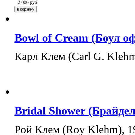
2 000
руб
Bowl of Cream (Боул о
Карл Клем (Carl G. Kleh
Bridal Shower (Брайде
Рой Клем (Roy Klehm), 