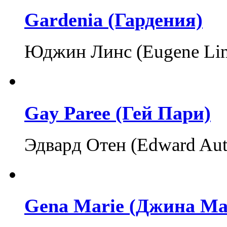
Gardenia (Гардения)
Юджин Линс (Eugene Lin
Gay Paree (Гей Пари)
Эдвард Отен (Edward Au
Gena Marie (Джина Ма