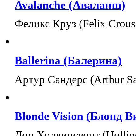
Avalanche (Аваланш)
Феликс Круз (Felix Crous
Ballerina (Балерина)
Артур Сандерс (Arthur S
Blonde Vision (Блонд 
Дон Холлинсворт (Holli