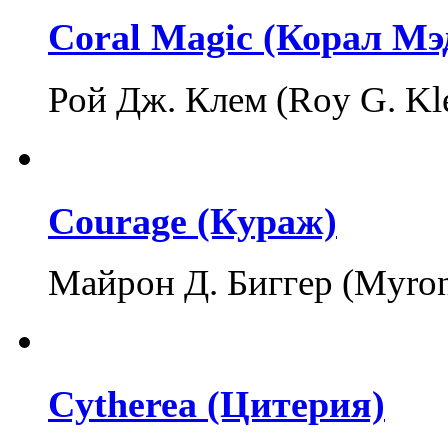
Coral Magic (Корал М
Рой Дж. Клем (Roy G. K
Courage (Кураж)
Майрон Д. Биггер (Myron
Cytherea (Цитерия)