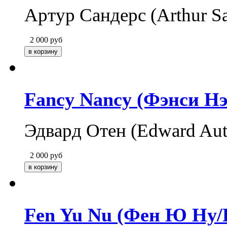
Артур Сандерс (Arthur S
2 000
руб
Fancy Nancy (Фэнси Нэ
Эдвард Отен (Edward Au
2 000
руб
Fen Yu Nu (Фен Ю Ну/