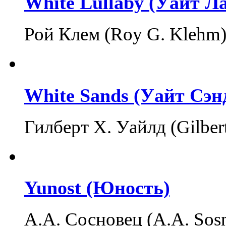
White Lullaby (Уайт Л
Рой Клем (Roy G. Klehm
White Sands (Уайт Сэн
Гилберт Х. Уайлд (Gilbe
Yunost (Юность)
А.А. Сосновец (A.A. Sos