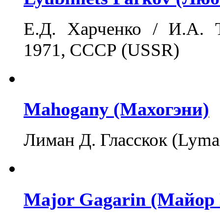
Е.Д. Харченко / И.А. Т
1971, СССР (USSR)
Mahogany (Махогэни)
Лиман Д. Гласскок (Lyma
Major Gagarin (Майор