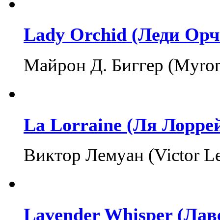
Lady Orchid (Леди Орч
Майрон Д. Биггер (Myron
La Lorraine (Ля Лорре
Виктор Лемуан (Victor Le
Lavender Whisper (Лав