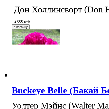
Дон Холлинсворт (Don H
2 000
руб
Buckeye Belle (Бакай Б
Уолтер Мэйнс (Walter Ma