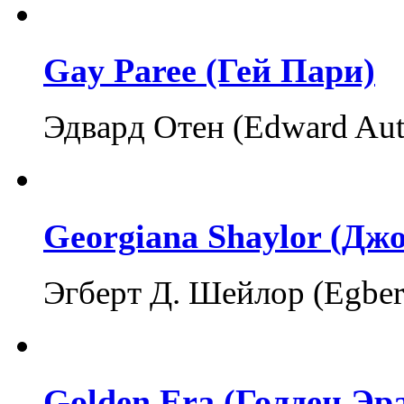
Gay Paree (Гей Пари)
Эдвард Отен (Edward Au
Georgiana Shaylor (Д
Эгберт Д. Шейлор (Egber
Golden Era (Голден Эр