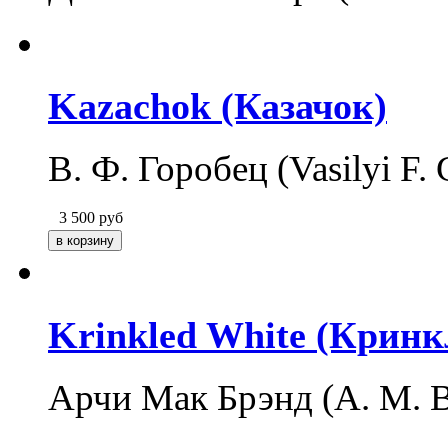
Kazachok (Казачок)
В. Ф. Горобец (Vasilyi F
3 500
руб
Krinkled White (Кринк
Арчи Мак Брэнд (A. M. 