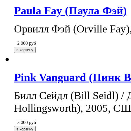
Paula Fay (Паула Фэй)
Орвилл Фэй (Orville Fay
2 000
руб
Pink Vanguard (Пинк В
Билл Сейдл (Bill Seidl) 
Hollingsworth), 2005, С
3 000
руб