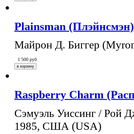
Plainsman (Плэйнсмэн)
Майрон Д. Биггер (Myron
1 500
руб
Raspberry Charm (Рас
Сэмуэль Уиссинг / Рой Дж
1985, США (USA)