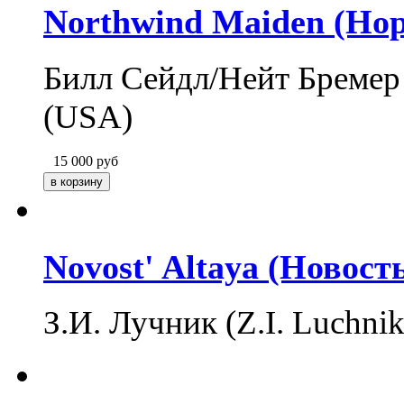
Northwind Maiden (Но
Билл Сейдл/Нейт Бремер 
(USA)
15 000
руб
Novost' Altaya (Новост
З.И. Лучник (Z.I. Luchni