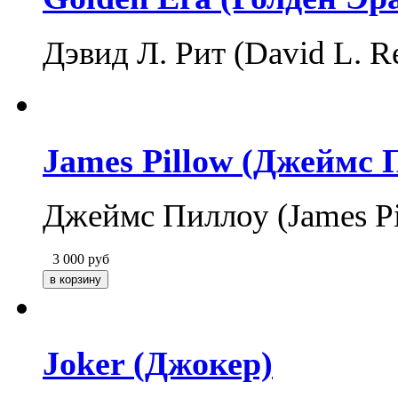
Дэвид Л. Рит (David L. 
James Pillow (Джеймс 
Джеймс Пиллоу (James P
3 000
руб
Joker (Джокер)