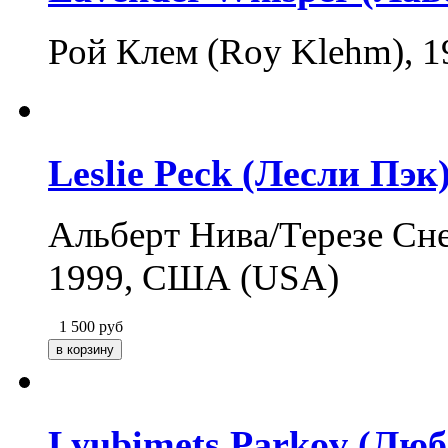
Рой Клем (Roy Klehm), 1
Leslie Peck (Лесли Пэк
Альберт Нива/Терезе Снел
1999, США (USA)
1 500
руб
Lyubimets Parkov (Лю