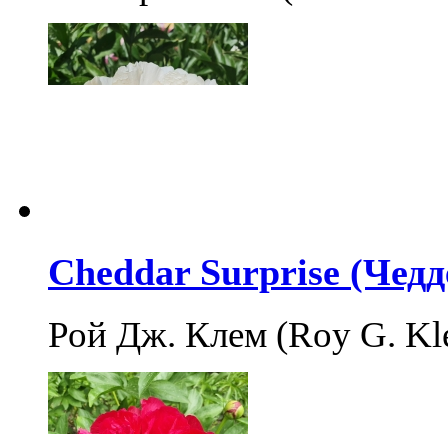
Cheddar Surprise (Чед
Рой Дж. Клем (Roy G. K