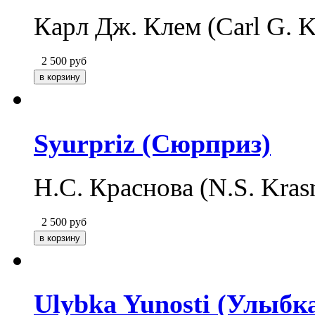
Карл Дж. Клем (Carl G. 
2 500
руб
Syurpriz (Сюрприз)
Н.С. Краснова (N.S. Kra
2 500
руб
Ulybka Yunosti (Улыб