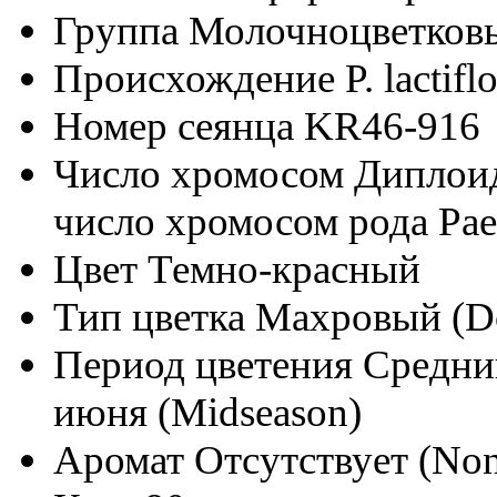
Группа
Молочноцветковые
Происхождение
P. lactifl
Номер сеянца
KR46-916
Число хромосом
Диплоид
число хромосом рода Pae
Цвет
Темно-красный
Тип цветка
Махровый (D
Период цветения
Средний
июня (Midseason)
Аромат
Отсутствует (Non