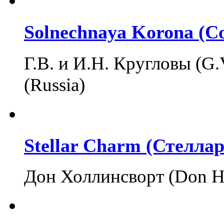
Solnechnaya Korona (С
Г.В. и И.Н. Кругловы (G.V
(Russia)
Stellar Charm (Стелла
Дон Холлинсворт (Don H