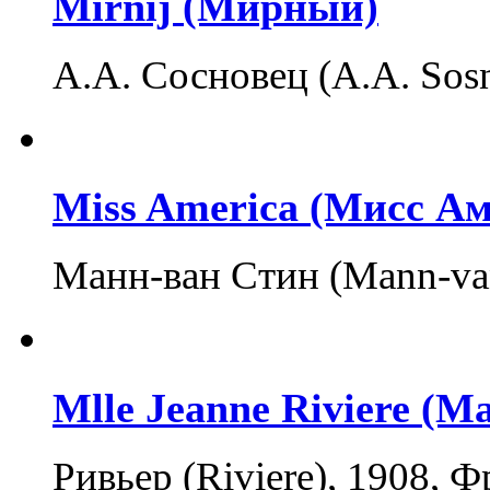
Mirnij (Мирный)
А.А. Сосновец (A.A. Sos
Miss America (Мисс А
Манн-ван Стин (Mann-va
Mlle Jeanne Riviere (
Ривьер (Riviere), 1908, Ф