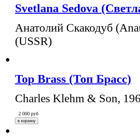
Svetlana Sedova (Светл
Анатолий Скакодуб (Anat
(USSR)
Top Brass (Топ Брасс)
Charles Klehm & Son, 1
2 000
руб