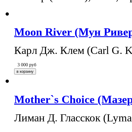
Moon River (Мун Риве
Карл Дж. Клем (Carl G. 
3 000
руб
Mother`s Choice (Мазе
Лиман Д. Гласскок (Lyma