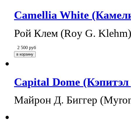
Camellia White (Камел
Рой Клем (Roy G. Klehm
2 500
руб
Capital Dome (Кэпитэл
Майрон Д. Биггер (Myron