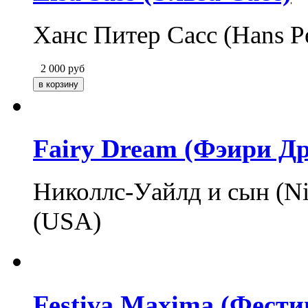
Ханс Питер Сасс (Hans P
2 000
руб
Fairy Dream (Фэири Д
Николлс-Уайлд и сын (Ni
(USA)
Festiva Maxima (Фест