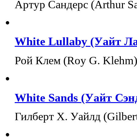
Артур Сандерс (Arthur S
White Lullaby (Уайт Л
Рой Клем (Roy G. Klehm
White Sands (Уайт Сэн
Гилберт Х. Уайлд (Gilbe