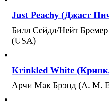
Just Peachy (Джаст Пи
Билл Сейдл/Нейт Бремер 
(USA)
Krinkled White (Кринк
Арчи Мак Брэнд (A. M. 