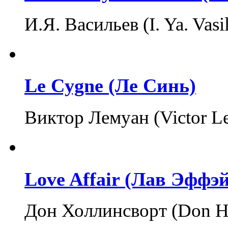
И.Я. Васильев (I. Ya. Vasi
Le Cygne (Ле Синь)
Виктор Лемуан (Victor Le
Love Affair (Лав Эффэ
Дон Холлинсворт (Don H