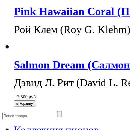
Pink Hawaiian Coral (
Рой Клем (Roy G. Klehm
Salmon Dream (Салмон
Дэвид Л. Рит (David L. 
3 500
руб
Коллекция пионов