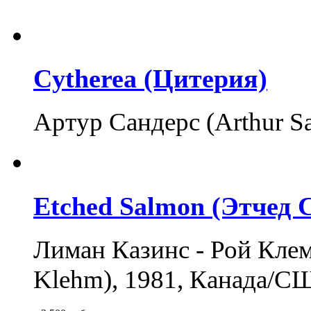
Cytherea (Цитерия)
Артур Сандерс (Arthur S
Etched Salmon (Этчед 
Лиман Казинс - Рой Кле
Klehm), 1981, Канада/С