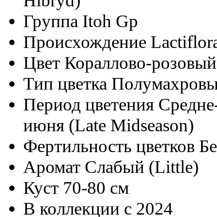
Hibryd)
Группа
Itoh Gp
Происхождение
Lactiflo
Цвет
Кораллово-розовый
Тип цветка
Полумахровый
Период цветения
Средне-
июня (Late Midseason)
Фертильность цветков
Б
Аромат
Слабый (Little)
Куст
70-80 см
В коллекции с
2024