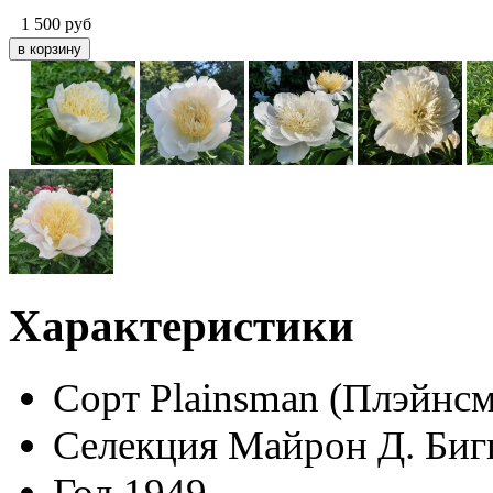
1 500
руб
Характеристики
Сорт
Plainsman (Плэйнсм
Селекция
Майрон Д. Бигг
Год
1949