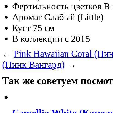
Фертильность цветков
В 
Аромат
Слабый (Little)
Куст
75 см
В коллекции с
2015
←
Pink Hawaiian Coral (Пи
(Пинк Вангард)
→
Так же советуем посмо
Camellia White (Камел