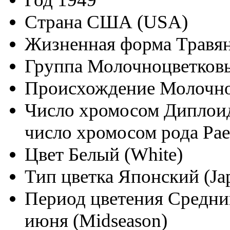
Страна
США (USA)
Жизненная форма
Травян
Группа
Молочноцветковые
Происхождение
Молочноц
Число хромосом
Диплоид
число хромосом рода Pae
Цвет
Белый (White)
Тип цветка
Японский (Jap
Период цветения
Средний
июня (Midseason)