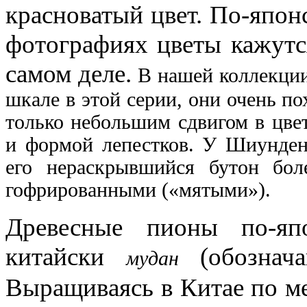
красноватый цвет.
По-японс
фотографиях цветы кажутс
самом деле.
В нашей коллекции
шкале в этой серии, они очень п
только небольшим сдвигом в цве
и формой лепестков.
У Шиунден
его нераскрывшийся бутон бол
гофрированными («мятыми»).
Древесные пионы по-я
китайски
(обознач
мудан
В
ыращиваясь в Китае по ме