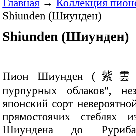
Главная
→
Коллекция пион
Shiunden (Шиунден)
Shiunden (Шиунден)
Пион Шиунден (
紫雲殿s
пурпурных облаков", н
е
японский сорт невероятно
прямостоячих стеблях
и
Шиундена до Рурибан