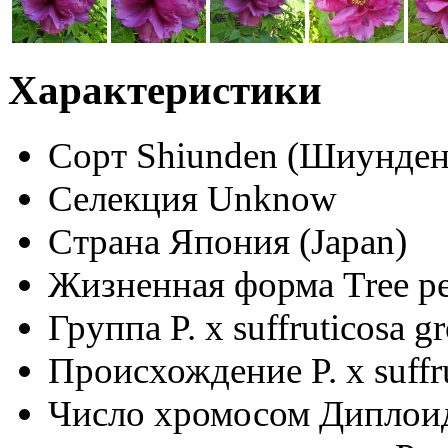
Характеристики
Сорт
Shiunden (Шиунден
Селекция
Unknow
Страна
Япония (Japan)
Жизненная форма
Tree p
Группа
P. x suffruticosa g
Происхождение
P. x suff
Число хромосом
Диплоид