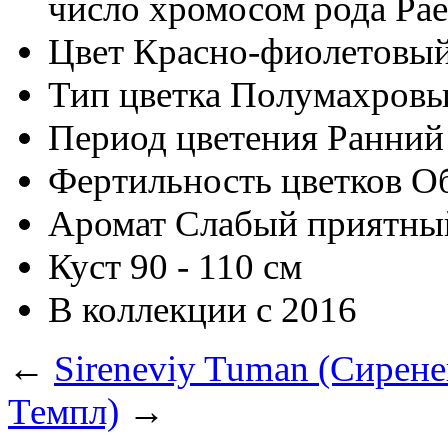
число хромосом рода Pae
Цвет
Красно-фиолетовы
Тип цветка
Полумахровый
Период цветения
Ранний 
Фертильность цветков
О
Аромат
Слабый приятный 
Куст
90 - 110 см
В коллекции с
2016
←
Sireneviy Tuman (Сирен
Темпл)
→