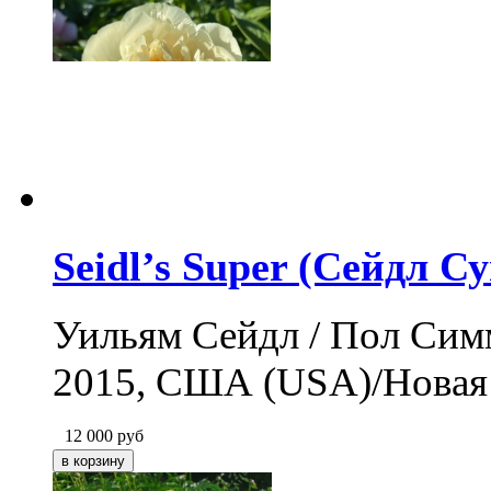
Seidl’s Super (Сейдл С
Уильям Сейдл / Пол Симмо
2015, США (USA)/Новая 
12 000
руб