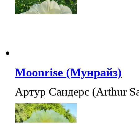
Moonrise (Мунрайз)
Артур Сандерс (Arthur S