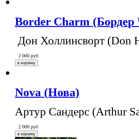
Border Charm (Бордер
Дон Холлинсворт (Don H
2 000
руб
Nova (Нова)
Артур Сандерс (Arthur S
2 000
руб