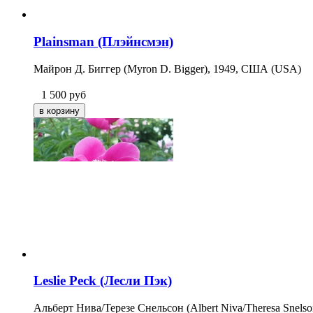
Plainsman (Плэйнсмэн)
Майрон Д. Биггер (Myron D. Bigger)
, 1949, США (USA)
1 500
руб
Leslie Peck (Лесли Пэк)
Альберт Нива/Терезе Снельсон (Albert Niva/Theresa Snel