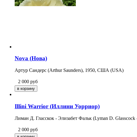
Nova (Нова)
Артур Сандерс (Arthur Saunders), 1950, США (USA)
2 000
руб
Illini Warrior (Иллини Уорриор)
Лиман Д. Гласскок - Элизабет Фальк (Lyman D. Glasscock 
2 000
руб