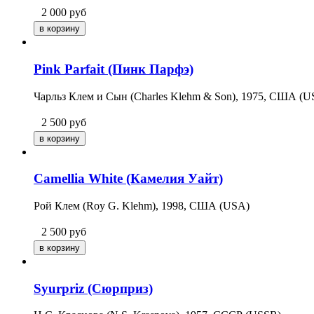
2 000
руб
Pink Parfait (Пинк Парфэ)
Чарльз Клем и Сын (Charles Klehm & Son), 1975, США (U
2 500
руб
Camellia White (Камелия Уайт)
Рой Клем (Roy G. Klehm), 1998, США (USA)
2 500
руб
Syurpriz (Сюрприз)