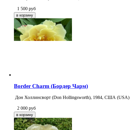
1 500
руб
Border Charm (Бордер Чарм)
Дон Холлинсворт (Don Hollingsworth), 1984, США (USA)
2 000
руб