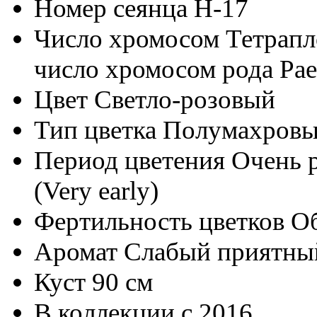
Номер сеянца
H-17
Число хромосом
Тетрапл
число хромосом рода Pae
Цвет
Светло-розовый
Тип цветка
Полумахровый
Период цветения
Очень р
(Very early)
Фертильность цветков
О
Аромат
Слабый приятный 
Куст
90 см
В коллекции с
2016